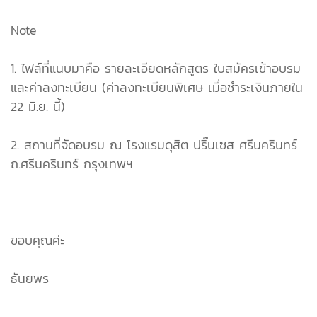
Note
1. ไฟล์ที่แนบมาคือ รายละเอียดหลักสูตร ใบสมัครเข้าอบรม
และค่าลงทะเบียน (ค่าลงทะเบียนพิเศษ เมื่อชำระเงินภายใน
22 มิ.ย. นี้)
2. สถานที่จัดอบรม ณ โรงแรมดุสิต ปริ๊นเซส ศรีนครินทร์
ถ.ศรีนครินทร์ กรุงเทพฯ
ขอบคุณค่ะ
ธันยพร