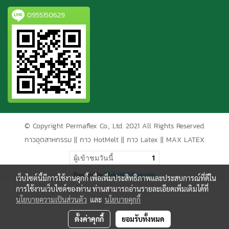
0955150629
© Copyright Permaflex Co., Ltd. 2021 All Rights Reserved.
กาวอุตสาหกรรม
||
กาว HotMelt
||
กาว Latex
||
MAX LATEX
ผู้เข้าชมวันนี้
1
Powered by
MakeWebEasy.com
เว็บไซต์นี้มีการใช้งานคุกกี้ เพื่อเพิ่มประสิทธิภาพและประสบการณ์ที่ดีใน
การใช้งานเว็บไซต์ของท่าน ท่านสามารถอ่านรายละเอียดเพิ่มเติมได้ที่
นโยบายความเป็นส่วนตัว
และ
นโยบายคุกกี้
ตั้งค่าคุกกี้
ยอมรับทั้งหมด